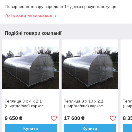
Повернення товару впродовж 14 днів за рахунок покупця
Всі умови повернення
Подібні товари компанії
Теплица 3 х 4 х 2.1
Теплица 3 х 10 х 2.1
Тепл
(шир*дл*вис) каркас
(шир*дл*вис) каркас
(шир
9 650
17 600
8 3
₴
₴
Купити
Купити