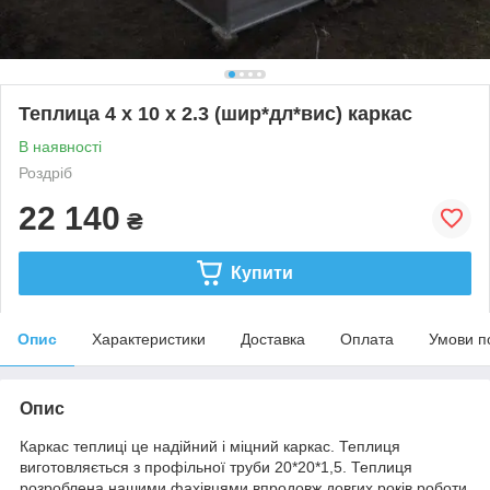
Теплица 4 х 10 х 2.3 (шир*дл*вис) каркас
В наявності
Роздріб
22 140
₴
Купити
Опис
Характеристики
Доставка
Оплата
Умови п
Опис
Каркас теплиці це надійний і міцний каркас. Теплиця
виготовляється з профільної труби 20*20*1,5. Теплиця
розроблена нашими фахівцями впродовж довгих років роботи