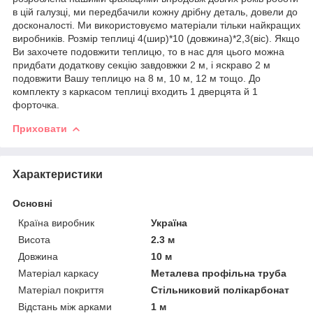
в цій галузці, ми передбачили кожну дрібну деталь, довели до
досконалості. Ми використовуємо матеріали тільки найкращих
виробників. Розмір теплиці 4(шир)*10 (довжина)*2,3(віс). Якщо
Ви захочете подовжити теплицю, то в нас для цього можна
придбати додаткову секцію завдовжки 2 м, і яскраво 2 м
подовжити Вашу теплицю на 8 м, 10 м, 12 м тощо. До
комплекту з каркасом теплиці входить 1 дверцята й 1
форточка.
Приховати
Характеристики
Основні
Країна виробник
Україна
Висота
2.3 м
Довжина
10 м
Матеріал каркасу
Металева профільна труба
Матеріал покриття
Стільниковий полікарбонат
Відстань між арками
1 м