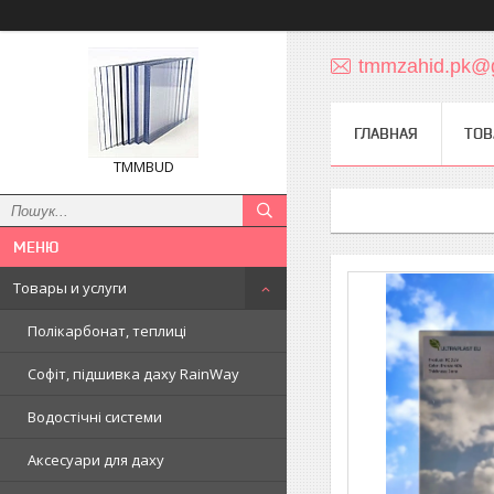
tmmzahid.pk@
ГЛАВНАЯ
ТОВ
TMMBUD
Товары и услуги
Полікарбонат, теплиці
Софіт, підшивка даху RainWay
Водостічні системи
Аксесуари для даху