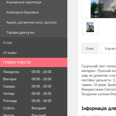
Керамічна черепиця
Клінкерна бруківка
Акрил, органічне скло, оргскло
Товари для кухні
О нас
Опис
Харак
Отзывы
ГРАФІК РОБОТИ
Суцільний лист полік
матеріал. Плоский по
Понеділок
09:00
18:00
шар не дозволяє сонц
Вівторок
09:00
18:00
постійну щільність: 1
термін: 10 років Зро
Середа
09:00
18:00
Використання Світло
Четвер
09:00
18:00
Охоронне скління Розм
Пʼятниця
09:00
18:00
Інформація дл
Субота
Вихідний
Неділя
Вихідний