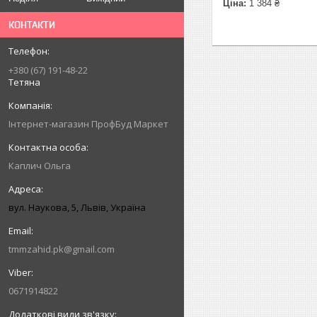
Ціна:
1 384 ₴
КОНТАКТИ
+380 (67) 191-48-22
Тетяна
Інтернет-магазин ПрофБуд Маркет
Каплич Ольга
вул. Наукова, 5, Львів, Україна
tmmzahid.pk@gmail.com
0671914822