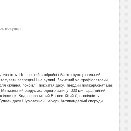
нок покупця
 міцність. Це простий в обробці і багатофункціональний
товувати всередині і на вулиці. Захисний ультрафіолетовий
я скління, покрівлі, покриття даху. Твердий полікарбонат має
d0 Мінімальний радіус холодного вигину: 300 мм Гарантійний
на ізоляція Водонепроникний Вогнестійкий Довговічність
Куполи даху Шумозахисні бар'єри Антивандальні споруди