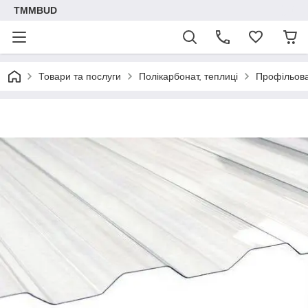
TMMBUD
Товари та послуги
Полікарбонат, теплиці
Профільова