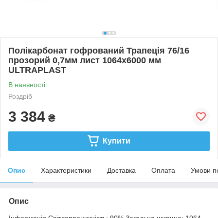
Полікарбонат гофрований Трапеція 76/16
прозорий 0,7мм лист 1064x6000 мм
ULTRAPLAST
В наявності
Роздріб
3 384
₴
Купити
Опис
Характеристики
Доставка
Оплата
Умови п
Опис
Інформація Світлопроникність: 90% Загальна ширина: 1064