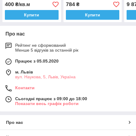
1.04х2м TOPLIGHT
2100*6000 мм прозорий
2100
400
784
9 8
₴/кв.м
₴
GRECA 0,5мм
(м2)
Купити
Купити
Про нас
Рейтинг не сформований
Менше 5 відгуків за останній рік
Працює з 05.05.2020
м. Львів
вул. Наукова, 5, Львів, Україна
Контакти
Сьогодні працює з 09:00 до 18:00
Показати весь графік роботи
Про нас