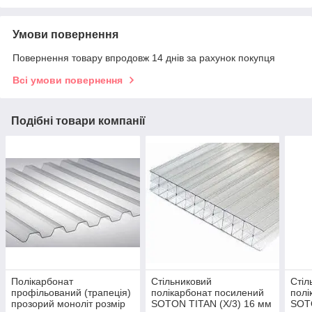
Умови повернення
Повернення товару впродовж 14 днів за рахунок покупця
Всі умови повернення
Подібні товари компанії
Полікарбонат
Стільниковий
Стіл
профільований (трапеція)
полікарбонат посилений
полі
прозорий моноліт розмір
SOTON TITAN (X/3) 16 мм
SOTO