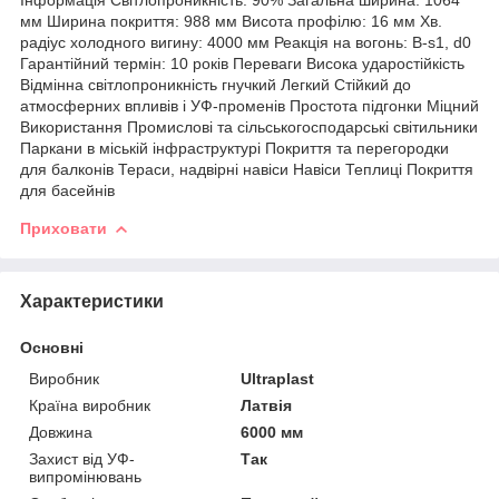
мм Ширина покриття: 988 мм Висота профілю: 16 мм Хв.
радіус холодного вигину: 4000 мм Реакція на вогонь: B-s1, d0
Гарантійний термін: 10 років Переваги Висока ударостійкість
Відмінна світлопроникність гнучкий Легкий Стійкий до
атмосферних впливів і УФ-променів Простота підгонки Міцний
Використання Промислові та сільськогосподарські світильники
Паркани в міській інфраструктурі Покриття та перегородки
для балконів Тераси, надвірні навіси Навіси Теплиці Покриття
для басейнів
Приховати
Характеристики
Основні
Виробник
Ultraplast
Країна виробник
Латвія
Довжина
6000 мм
Захист від УФ-
Так
випромінювань