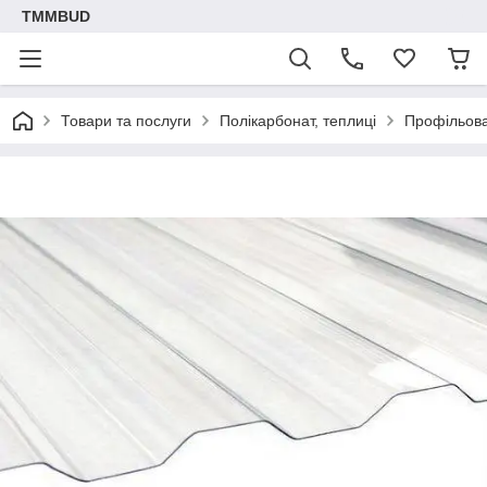
TMMBUD
Товари та послуги
Полікарбонат, теплиці
Профільова