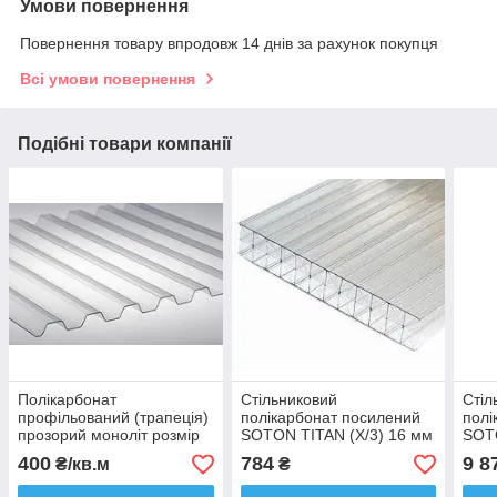
Умови повернення
Повернення товару впродовж 14 днів за рахунок покупця
Всі умови повернення
Подібні товари компанії
Полікарбонат
Стільниковий
Стіл
профільований (трапеція)
полікарбонат посилений
полі
прозорий моноліт розмір
SOTON TITAN (X/3) 16 мм
SOTO
1.04х2м TOPLIGHT
2100*6000 мм прозорий
2100
400
784
9 8
₴/кв.м
₴
GRECA 0,5мм
(м2)