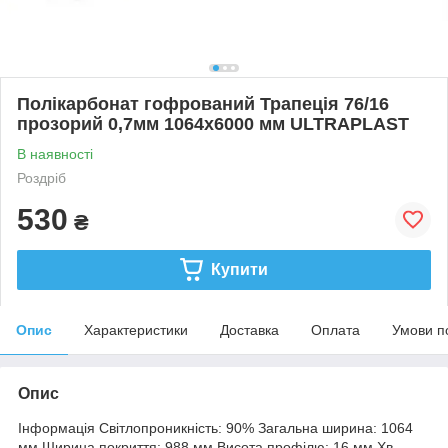
Полікарбонат гофрований Трапеція 76/16
прозорий 0,7мм 1064x6000 мм ULTRAPLAST
В наявності
Роздріб
530
₴
Купити
Опис
Характеристики
Доставка
Оплата
Умови п
Опис
Інформація Світлопроникність: 90% Загальна ширина: 1064
мм Ширина покриття: 988 мм Висота профілю: 16 мм Хв.