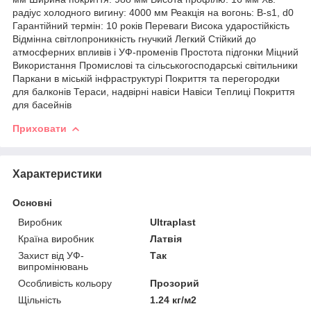
радіус холодного вигину: 4000 мм Реакція на вогонь: B-s1, d0
Гарантійний термін: 10 років Переваги Висока ударостійкість
Відмінна світлопроникність гнучкий Легкий Стійкий до
атмосферних впливів і УФ-променів Простота підгонки Міцний
Використання Промислові та сільськогосподарські світильники
Паркани в міській інфраструктурі Покриття та перегородки
для балконів Тераси, надвірні навіси Навіси Теплиці Покриття
для басейнів
Приховати
Характеристики
Основні
Виробник
Ultraplast
Країна виробник
Латвія
Захист від УФ-
Так
випромінювань
Особливість кольору
Прозорий
Щільність
1.24 кг/м2