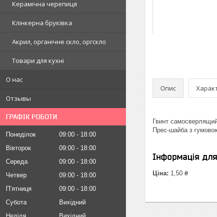
Керамічна черепиця
Клінкерна бруківка
Акрил, органічне скло, оргскло
Товари для кухні
О нас
Опис
Харак
Отзывы
ГРАФІК РОБОТИ
Гвинт самосверлящийс
Прес-шайба з гумовою
Понеділок
09:00
18:00
Вівторок
09:00
18:00
Інформація дл
Середа
09:00
18:00
Ціна:
1,50 ₴
Четвер
09:00
18:00
Пʼятниця
09:00
18:00
Субота
Вихідний
Неділя
Вихідний