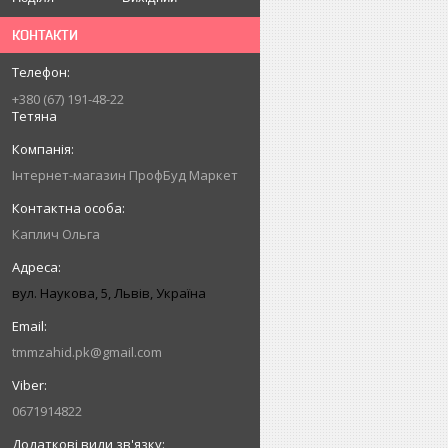
КОНТАКТИ
+380 (67) 191-48-22
Тетяна
Інтернет-магазин ПрофБуд Маркет
Каплич Ольга
вул. Наукова, 5, Львів, Україна
tmmzahid.pk@gmail.com
0671914822