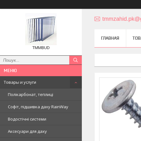
tmmzahid.pk@
ГЛАВНАЯ
ТОВ
TMMBUD
Товары и услуги
Полікарбонат, теплиці
Софіт, підшивка даху RainWay
Водостічні системи
Аксесуари для даху