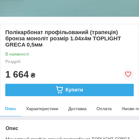
Полікарбонат профільований (трапеція)
бронза моноліт розмір 1.04х4м TOPLIGHT
GRECA 0,5мм
В наявності
Роздріб
1 664
₴
Купити
Опис
Характеристики
Доставка
Оплата
Умови п
Опис
Монолітний профільований полікарбонат TOPLIGHT GRECA