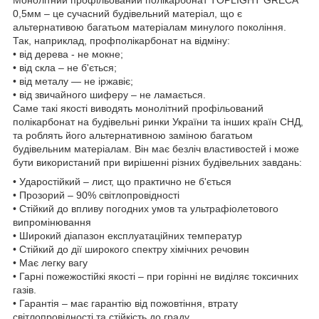
0,5мм – це сучасний будівельний матеріал, що є
альтернативою багатьом матеріалам минулого покоління.
Так, наприклад, профполікарбонат на відміну:
• від дерева - не мокне;
• від скла – не б'ється;
• від металу ― не іржавіє;
• від звичайного шиферу – не ламається.
Саме такі якості виводять монолітний профільований
полікарбонат на будівельні ринки України та інших країн СНД,
та роблять його альтернативною заміною багатьом
будівельним матеріалам. Він має безліч властивостей і може
бути використаний при вирішенні різних будівельних завдань:
• Ударостійкий – лист, що практично не б'ється
• Прозорий – 90% світлопровідності
• Стійкий до впливу погодних умов та ультрафіолетового
випромінювання
• Широкий діапазон експлуатаційних температур
• Стійкий до дії широкого спектру хімічних речовин
• Має легку вагу
• Гарні пожежостійкі якості – при горінні не виділяє токсичних
газів.
• Гарантія – має гарантію від пожовтіння, втрату
світлопровідності та стійкість до граду