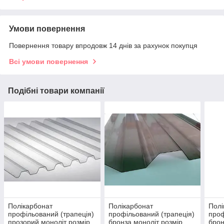
Умови повернення
Повернення товару впродовж 14 днів за рахунок покупця
Всі умови повернення
Подібні товари компанії
Полікарбонат
Полікарбонат
Полі
профільований (трапеція)
профільований (трапеція)
проф
прозорий моноліт розмір
бронза моноліт розмір
брон