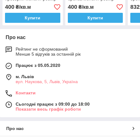
1.04х2м TOPLIGHT
1.04х2м TOPLIGHT
1.0
400
400
832
₴/кв.м
₴/кв.м
GRECA 0,5мм
GRECA 0,5мм
GRE
Купити
Купити
Про нас
Рейтинг не сформований
Менше 5 відгуків за останній рік
Працює з 05.05.2020
м. Львів
вул. Наукова, 5, Львів, Україна
Контакти
Сьогодні працює з 09:00 до 18:00
Показати весь графік роботи
Про нас