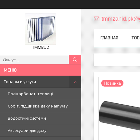
tmmzahid.pk@
ГЛАВНАЯ
ТОВ
TMMBUD
Товары и услуги
Новинка
Полікарбонат, теплиці
Софіт, підшивка даху RainWay
Водостічні системи
Аксесуари для даху