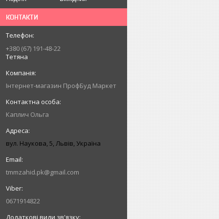
КОНТАКТИ
+380 (67) 191-48-22
Тетяна
Інтернет-магазин ПрофБуд Маркет
Каплич Ольга
вул. Наукова, 5, Львів, Україна
tmmzahid.pk@gmail.com
0671914822