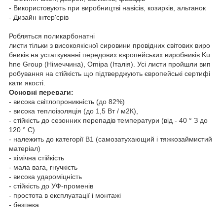
- Використовують при виробництві навісів, козирків, альтанок
- Дизайн інтер'єрів
Робляться поликарбонатні
листи тільки з високоякісної сировини провідних світових виро
бників на устаткуванні передових європейських виробників Ku
hne Group (Німеччина), Omipa (Італія). Усі листи пройшли вип
робування на стійкість що підтверджують європейські сертифі
кати якості.
Основні переваги:
- висока світлопроникність (до 82%)
- висока теплоізоляція (до 1,5 Вт / м2К),
- стійкість до сезонних перепадів температури (від - 40 ° З до
120 ° С)
- належить до категорії В1 (самозатухающий і тяжкозаймистий
матеріал)
- хімічна стійкість
- мала вага, гнучкість
- висока удароміцність
- стійкість до УФ-променів
- простота в експлуатації і монтажі
- безпека