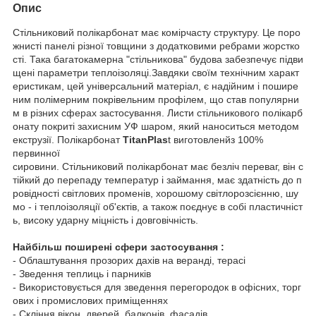
Опис
Стільниковий полікарбонат має комірчасту структуру. Це поро
жнисті панелі різної товщини з додатковими ребрами жорстко
сті. Така багатокамерна "стільникова" будова забезпечує підви
щені параметри теплоізоляці.Завдяки своїм технічним характ
еристикам, цей універсальний матеріал, є надійним і пошире
ним полімерним покрівельним профілем, що став популярни
м в різних сферах застосування. Листи стільникового полікарб
онату покриті захисним УФ шаром, який наноситься методом
екструзії. Полікарбонат
TitanPlas
t виготовленйз 100%
первинної
сировини. Стільниковий полікарбонат має безліч переваг, він с
тійкий до перепаду температур і займання, має здатність до п
ровідності світлових променів, хорошому світлорозсієнню, шу
мо - і теплоізоляції об'єктів, а також поєднує в собі пластичніст
ь, високу ударну міцність і довговічність.
Найбільш поширені сфери застосування :
- Облаштування прозорих дахів на веранді, терасі
- Зведення теплиць і парників
- Використовується для зведення перегородок в офісних, торг
ових і промислових приміщеннях
- Скління вікон, дверей, балконів, фасадів