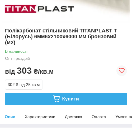
Полікарбонат стільниковий TITANPLAST T
(Білорусь) 6мм6х2100х6000 мм бронзовий
(м2)
В наявності
Опт і роздріб
303
від
₴/кв.м
302 ₴
від 25 кв.м
Купити
Опис
Характеристики
Доставка
Оплата
Умови п