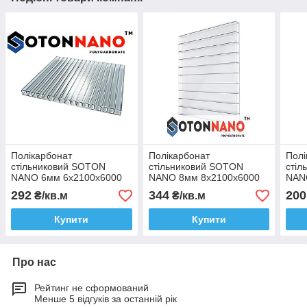
Полікарбонат
Полікарбонат
Полі
стільниковий SOTON
стільниковий SOTON
стіл
NANO 6мм 6х2100х6000
NANO 8мм 8х2100х6000
NAN
мм прозорий
мм прозорий
мм б
292
344
200
₴/кв.м
₴/кв.м
Купити
Купити
Про нас
Рейтинг не сформований
Менше 5 відгуків за останній рік