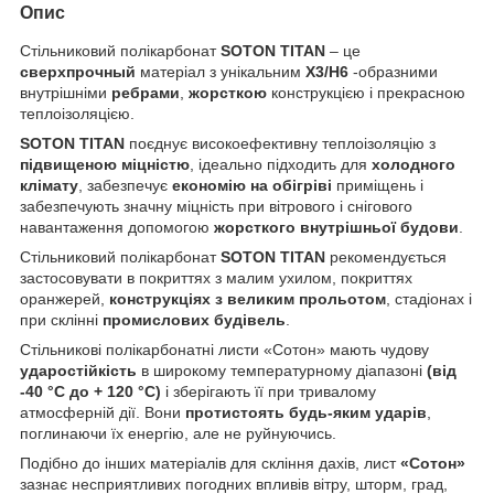
Опис
Стільниковий полікарбонат
SOTON
T
ITAN
– це
c
верхпрочный
матеріал з унікальним
Х3/Н6
-образними
внутрішніми
ребрами
,
жорсткою
конструкцією і прекрасною
теплоізоляцією.
SOTON
T
ITAN
поєднує високоефективну теплоізоляцію з
підвищеною міцністю
, ідеально підходить для
холодного
клімату
, забезпечує
економію на обігріві
приміщень і
забезпечують значну міцність при вітрового і снігового
навантаження допомогою
жорсткого внутрішньої будови
.
Стільниковий полікарбонат
SOTON
T
ITAN
рекомендується
застосовувати в покриттях з малим ухилом, покриттях
оранжерей,
конструкціях з великим прольотом
, стадіонах і
при склінні
промислових будівель
.
Стільникові полікарбонатні листи «Сотон» мають чудову
ударостійкість
в широкому температурному діапазоні
(від
-40 °С до + 120 °С)
і зберігають її при тривалому
атмосферній дії. Вони
протистоять будь-яким ударів
,
поглинаючи їх енергію, але не руйнуючись.
Подібно до інших матеріалів для скління дахів, лист
«Сотон»
зазнає несприятливих погодних впливів вітру, шторм, град,