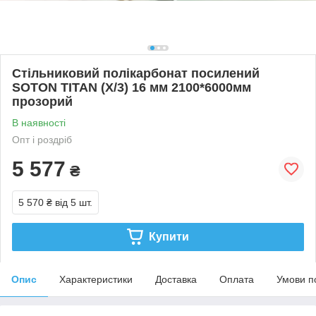
Стільниковий полікарбонат посилений
SOTON TITAN (Х/3) 16 мм 2100*6000мм
прозорий
В наявності
Опт і роздріб
5 577
₴
5 570 ₴
від 5 шт.
Купити
Опис
Характеристики
Доставка
Оплата
Умови п