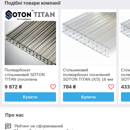
Подібні товари компанії
Полікарбонат
Стільниковий
Стіл
стільниковий SOTON
полікарбонат посилений
полі
TITAN (посилена
SOTON TITAN (X/3) 16 мм
SOTO
структура) 16мм
2100*6000 мм прозорий
210
9 872
784
433
₴
₴
16х2100х6000 мм
(м2)
(м2)
прозорий
Купити
Купити
Про нас
Рейтинг не сформований