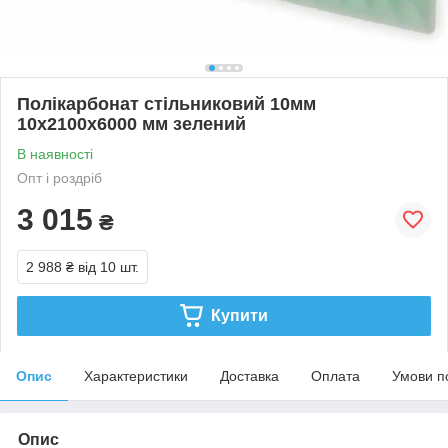
Полікарбонат стільниковий 10мм
10х2100х6000 мм зелений
В наявності
Опт і роздріб
3 015
₴
2 988 ₴
від 10 шт.
Купити
Опис
Характеристики
Доставка
Оплата
Умови п
Опис