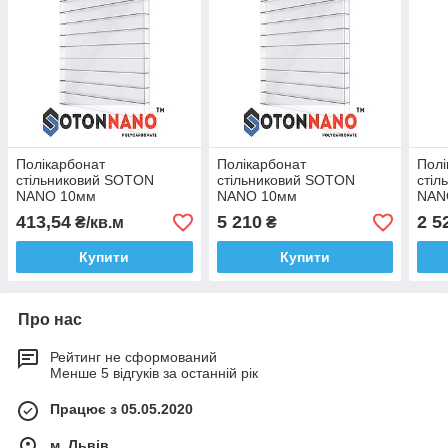
Полікарбонат
Полікарбонат
Полі
стільниковий SOTON
стільниковий SOTON
стіл
NANO 10мм
NANO 10мм
NAN
10х2100х6000 мм
10х2100х6000 мм
мм 
413,54
5 210
2 5
₴/кв.м
₴
прозорий
прозорий
Купити
Купити
Про нас
Рейтинг не сформований
Менше 5 відгуків за останній рік
Працює з 05.05.2020
м. Львів