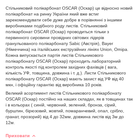
Стільниковий полікарбонат OSCAR (Оскар) це відносно новий
полікарбонат на ринку України який вже встиг
зарекомендувати себе дуже добре в порівнянні з іншими
виробниками подібного роду листів. Стільниковий
полікарбонат OSCAR (Оскар) проводиться тільки з
первинного сировини провідних світових лідерів
гранульованого полікарбонату Sabic (Австрія), Bayer
(Німеччина) на італійських екструзійних лініях Union, Omipa.
Кожна випускається партія листів Стільникового
полікарбонату OSCAR (Оскар) проходить лабораторний
контроль якості під контролем західних фахівців ( вага,
кількість УФ, товщина, довжина і т. д.). Листи Стільникового
полікарбонату OSCAR (Оскар) мають захист від УФ від 40
мкн, і офіційну гарантію від виробника 10 років.
Великий асортимент листів Стільникового полікарбонату
OSCAR (Оскар) постійно на наших складах, як в товщинах так
і в кольорах ( синій, червоний, зелений, бронза, сірий,
бурштин, бірюзовий, жовтий, помаранчевий, опал, срібло,
гранат, прозорий) від 4 до 32мм, довжина листів від 3м до
12м.
Приховати