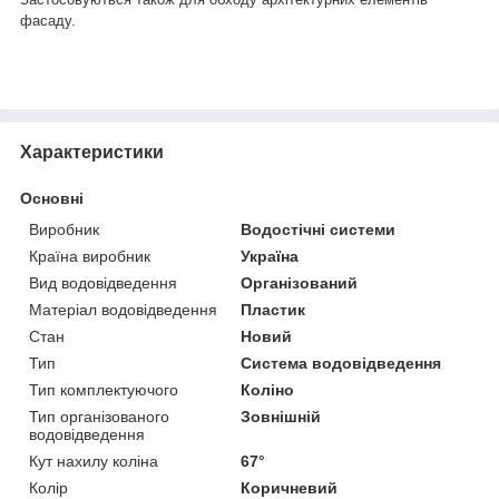
фасаду.
Характеристики
Основні
Виробник
Водостічні системи
Країна виробник
Україна
Вид водовідведення
Організований
Матеріал водовідведення
Пластик
Стан
Новий
Тип
Система водовідведення
Тип комплектуючого
Коліно
Тип організованого
Зовнішній
водовідведення
Кут нахилу коліна
67°
Колір
Коричневий