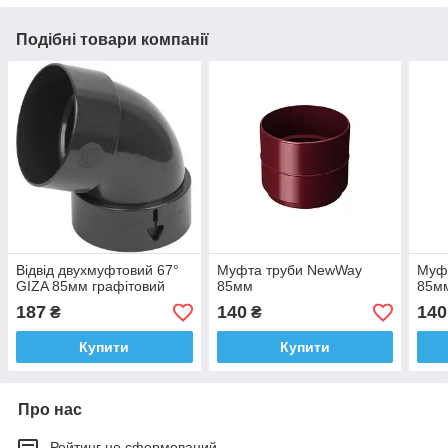
Подібні товари компанії
Відвід двухмуфтовий 67°
Муфта труби NewWay
Муф
GIZA 85мм графітовий
85мм
85м
187
140
140
₴
₴
Купити
Купити
Про нас
Рейтинг не сформований