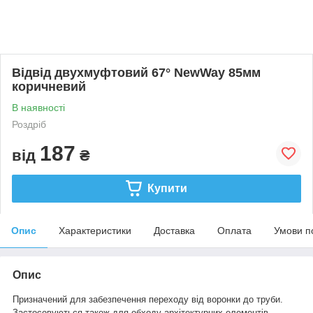
Відвід двухмуфтовий 67° NewWay 85мм
коричневий
В наявності
Роздріб
187
від
₴
Купити
Опис
Характеристики
Доставка
Оплата
Умови п
Опис
Призначений для забезпечення переходу від воронки до труби.
Застосовуються також для обходу архітектурних елементів