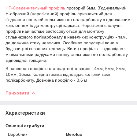
НР-Соеденительный профіль
прозорий 6мм. З'єднувальний
Н-образний (нероз'ємний) профіль призначений для
з'єднання панелей стільникового полікарбонату з одночасним
кріпленням їх до конструкції каркаса. Нероз'ємні сполучні
профілі найчастіше застосовуються для монтажу
стільникового полікарбонату в невеликих конструкціях - там,
де довжина стику невелика. Особливо популярні вони в
будівництві сезонних теплиць. Вигин профілів – відповідно з
мінімальними радіусами вигину стільникового полікарбонату
відповідної товщини.
В наявності профілю стандартної товщині - 4мм, 6мм, 8мм,
10мм, 16мм. Колірна гамма відповідає колірній гамі
полікарбонату. Довжина профілю - 3,6 м
Приховати
Характеристики
Основні атрибути
Виробник
Berolux