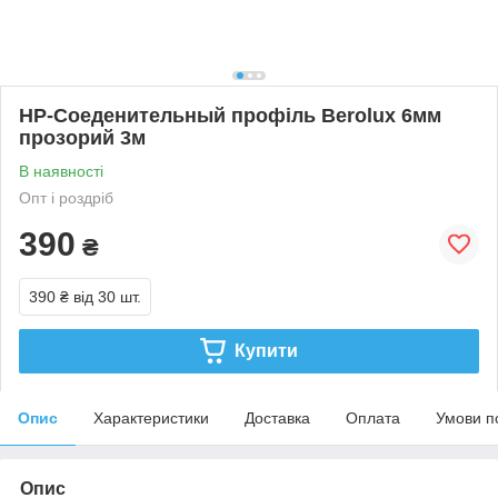
НР-Соеденительный профіль Berolux 6мм
прозорий 3м
В наявності
Опт і роздріб
390
₴
390 ₴
від 30 шт.
Купити
Опис
Характеристики
Доставка
Оплата
Умови п
Опис