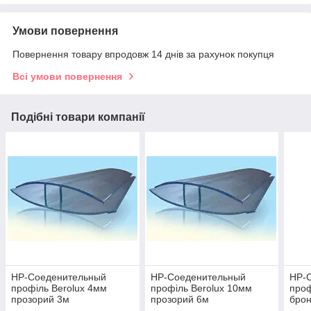
Умови повернення
Повернення товару впродовж 14 днів за рахунок покупця
Всі умови повернення
Подібні товари компанії
НР-Соеденительный
НР-Соеденительный
НР-
профіль Berolux 4мм
профіль Berolux 10мм
проф
прозорий 3м
прозорий 6м
брон