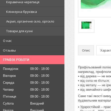
Керамічна черепиця
Клінкерна бруківка
Акрил, органічне скло, оргскло
Товари для кухні
О нас
Опис
Харак
Отзывы
ГРАФІК РОБОТИ
Профільований полік
Понеділок
09:00
18:00
наприклад, профполик
Вівторок
09:00
18:00
• від дерева ― не мо
• від скла не б'ється;
Середа
09:00
18:00
• від металу ― не ірж
Четвер
09:00
18:00
• від звичайного шиф
Саме такі якості вив
Пʼятниця
09:00
18:00
будівельним матеріал
Субота
Вихідний
• Ударостійкий – пра
Неділя
Вихідний