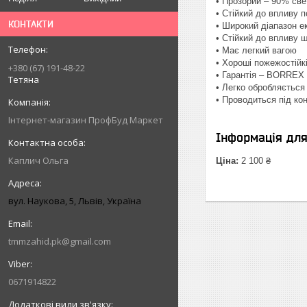
• Прозорий – 90% св
• Стійкий до впливу 
КОНТАКТИ
• Широкий діапазон е
• Стійкий до впливу 
• Має легкий вагою
• Хороші пожежостійкі
+380 (67) 191-48-22
• Гарантія – BORREX 
Тетяна
• Легко обробляється
• Проводиться під ко
Інтернет-магазин ПрофБуд Маркет
Інформація дл
Каплич Ольга
Ціна:
2 100 ₴
вул. Наукова, 5, Львів, Україна
tmmzahid.pk@gmail.com
0671914822