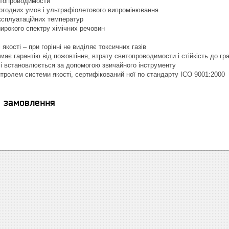
етопроводимости
погодних умов і ультрафіолетового випромінювання
ксплуатаційних температур
широкого спектру хімічних речовин
 якості – при горінні не виділяє токсичних газів
має гарантію від пожовтіння, втрату светопроводимости і стійкість до гр
 і встановлюється за допомогою звичайного інструменту
нтролем системи якості, сертифікований ної по стандарту ІСО 9001:2000
я замовлення