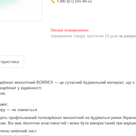
+380 (67) 191-48-22
повернення товару протягом 14 днів
за раху
теристики
арбонат монолітний BORREX ― це сучасний будівельний матеріал, що є 
арбонат у відмінності:
кне;
авіє;
еру ― не ламається.
одять профільований полікарбонат монолітний на будівельні ринки України
ам. Він має безліччю властивостей і може бути використаний при виріше
ктично небиткий лист