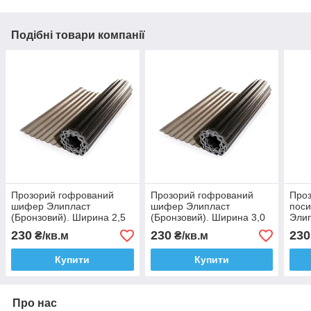
Подібні товари компанії
Прозорий гофрований
Прозорий гофрований
Про
шифер Элипласт
шифер Элипласт
пос
(Бронзовий). Ширина 2,5
(Бронзовий). Ширина 3,0
Элип
м. Розкрій!
м. Розкрій!
Розк
230
230
230
₴/кв.м
₴/кв.м
Купити
Купити
Про нас