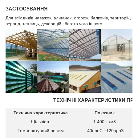
ЗАСТОСУВАННЯ
Для всіх видів наважок, альтанок, огорож, балконів, територій,
веранд, теплиць, декорацій і багато чого іншого.
ТЕХНІЧНІ ХАРАКТЕРИСТИКИ ПРО
Технічна характеристика
Показник
Щільність
1.400 кг/м
3
Температурний режим
-40
про
С +120
про
З