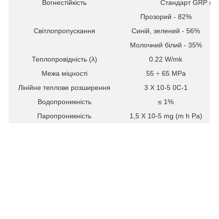
Вогнестійкість
Стандарт GRP (скл
Прозорий - 82%
Світлопропускання
Синій, зелений - 56%
Молочний білий - 35%
Теплопровідність (λ)
0.22 W/mk
Межа міцності
55 ÷ 65 MPa
Лінійне теплове розширення
3 X 10
-5 0
C
-1
Водопроникність
≤ 1%
Паропроникність
1,5 X 10
-5
mg (m h Pa)