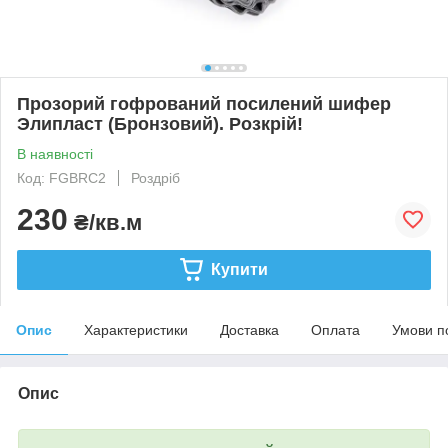
Прозорий гофрований посилений шифер
Элипласт (Бронзовий). Розкрій!
В наявності
Код: FGBRC2
Роздріб
230
₴/кв.м
Купити
Опис
Характеристики
Доставка
Оплата
Умови п
Опис