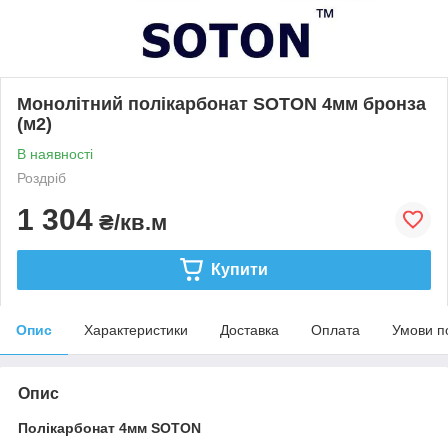
Монолітний полікарбонат SOTON 4мм бронза
(м2)
В наявності
Роздріб
1 304
₴/кв.м
Купити
Опис
Характеристики
Доставка
Оплата
Умови п
Опис
Полікарбонат 4мм SOTON