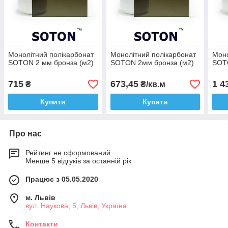
Монолітний полікарбонат
Монолітний полікарбонат
Моно
SOTON 2 мм бронза (м2)
SOTON 2мм бронза (м2)
SOTO
715
673,45
1 4
₴
₴/кв.м
Купити
Купити
Про нас
Рейтинг не сформований
Менше 5 відгуків за останній рік
Працює з 05.05.2020
м. Львів
вул. Наукова, 5, Львів, Україна
Контакти