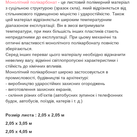
Монолітний полікарбонат
- це листовий полімерний матеріал
з суцільною структурою (зразок скла), який відрізняється від
стільникового підвищеною міцністю і ударостійкістю. Також
цей матеріал відрізняється широким температурним
діапазоном експлуатації. Він в змозі витримувати
температури, при яких більшість інших пластиків стають
непридатними до експлуатації. При цьому механічні та
оптичні властивості монолітного полікарбонату повністю
зберігаються.
Серед інших переваг цього матеріалу необхідно відзначити
невелику вагу, відмінні світлопропускні характеристики і
стійкість до хімічних впливів.
Монолітний полікарбонат широко застосовується в
промисловості, будівництві та архітектурі:
- виробництво ударостійких захисних огороджень
- виготовлення захисних екранів,
- скління різних об'єктів (автобусних зупинок і телефонних
будок, автобусів, поїздів, катерів і т. д.)
Розмір листа : 2,05 х 2,05 м
2,05 х 3,05 м
2,05 х 4,05 м