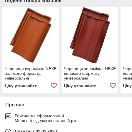
Подібні товари компанії
Черепиця керамічна NEXE
Черепиця керамічна NEXE
Чере
великого формату,
великого формату,
вели
універсальні
універсальні
унів
застосування, відмінні
застосування, відмінні
заст
Ціну уточнюйте
Ціну уточнюйте
Цін
герметичні властивості.
герметичні властивості.
герм
Про нас
Рейтинг не сформований
Менше 5 відгуків за останній рік
Працює з 05.05.2020