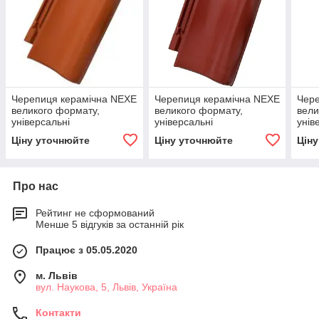
Черепиця керамічна NEXE
Черепиця керамічна NEXE
Чере
великого формату,
великого формату,
вели
універсальні
універсальні
унів
застосування, відмінні
застосування, відмінні
заст
Ціну уточнюйте
Ціну уточнюйте
Цін
герметичні властивості.
герметичні властивості.
герм
Про нас
Рейтинг не сформований
Менше 5 відгуків за останній рік
Працює з 05.05.2020
м. Львів
вул. Наукова, 5, Львів, Україна
Контакти