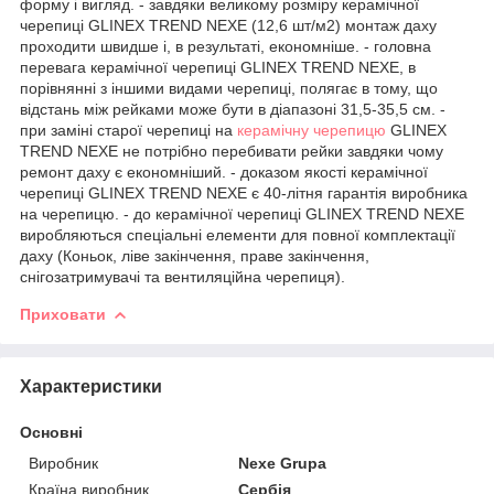
форму і вигляд. - завдяки великому розміру керамічної
черепиці GLINEX TREND NEXE (12,6 шт/м2) монтаж даху
проходити швидше і, в результаті, економніше. - головна
перевага керамічної черепиці GLINEX TREND NEXE, в
порівнянні з іншими видами черепиці, полягає в тому, що
відстань між рейками може бути в діапазоні 31,5-35,5 см. -
при заміні старої черепиці на
керамічну черепицю
GLINEX
TREND NEXE не потрібно перебивати рейки завдяки чому
ремонт даху є економніший. - доказом якості керамічної
черепиці GLINEX TREND NEXE є 40-літня гарантія виробника
на черепицю. - до керамічної черепиці GLINEX TREND NEXE
виробляються спеціальні елементи для повної комплектації
даху (Коньок, ліве закінчення, праве закінчення,
снігозатримувачі та вентиляційна черепиця).
Приховати
Характеристики
Основні
Виробник
Nexe Grupa
Країна виробник
Сербія