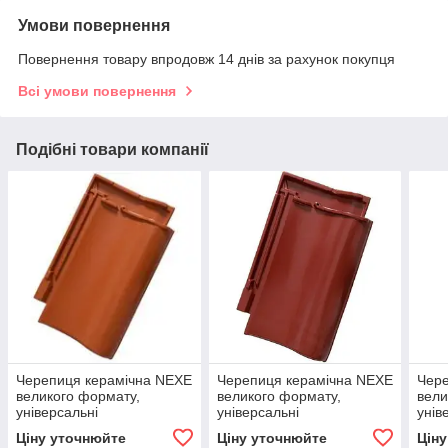
Умови повернення
Повернення товару впродовж 14 днів за рахунок покупця
Всі умови повернення
Подібні товари компанії
Черепиця керамічна NEXE
Черепиця керамічна NEXE
Чере
великого формату,
великого формату,
вели
універсальні
універсальні
унів
застосування, відмінні
застосування, відмінні
заст
Ціну уточнюйте
Ціну уточнюйте
Цін
герметичні властивості.
герметичні властивості.
герм