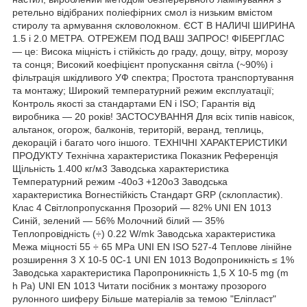
ретельно відібраних поліефірних смол із низьким вмістом
стиролу та армування скловолокном. ЄСТ В НАЛИЧІ ШИРИНА
1.5 і 2.0 МЕТРА. ОТРЕЖЕМ ПОД ВАШ ЗАПРОС! ФІБЕРГЛАС
— це: Висока міцність і стійкість до граду, дощу, вітру, морозу
та сонця; Високий коефіцієнт пропускання світла (~90%) і
фільтрація шкідливого УФ спектра; Простота транспортування
та монтажу; Широкий температурний режим експлуатації;
Контроль якості за стандартами EN і ISO; Гарантія від
виробника — 20 років! ЗАСТОСУВАННЯ Для всіх типів навісок,
альтанок, огорож, балконів, територій, веранд, теплиць,
декорацій і багато чого іншого. ТЕХНІЧНІ ХАРАКТЕРИСТИКИ
ПРОДУКТУ Технічна характеристика Показник Референція
Щільність 1.400 кг/м3 Заводська характеристика
Температурний режим -40оЗ +120оЗ Заводська
характеристика Вогнестійкість Стандарт GRP (склопластик).
Клас 4 Світлопропускання Прозорий — 82% UNI EN 1013
Синій, зелений — 56% Молочний білий — 35%
Теплопровідність (÷) 0.22 W/mk Заводська характеристика
Межа міцності 55 ÷ 65 MPa UNI EN ISO 527-4 Теплове лінійне
розширення 3 X 10-5 0C-1 UNI EN 1013 Водопроникність ≤ 1%
Заводська характеристика Паропроникність 1,5 X 10-5 mg (m
h Pa) UNI EN 1013 Читати посібник з монтажу прозорого
рулонного шиферу Більше матеріалів за темою "Еліпласт"