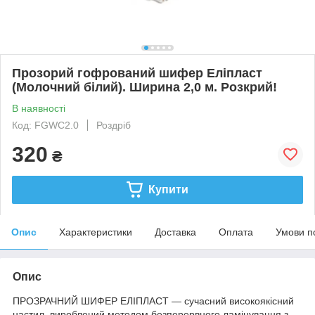
Прозорий гофрований шифер Еліпласт
(Молочний білий). Ширина 2,0 м. Розкрий!
В наявності
Код: FGWC2.0
Роздріб
320
₴
Купити
Опис
Характеристики
Доставка
Оплата
Умови п
Опис
ПРОЗРАЧНИЙ ШИФЕР ЕЛІПЛАСТ — сучасний високоякісний
настил, вироблений методом безперервного ламінування з