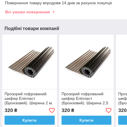
Повернення товару впродовж 14 днів за рахунок покупця
Всі умови повернення
Подібні товари компанії
Прозорий гофрований
Прозорий гофрований
Про
шифер Еліпласт
шифер Еліпласт
шиф
(Бронзовий). Ширина 2 м.
(Бронзовий). Ширина 2,5
(Бро
Розкрий!
м. Розкрий!
м. Р
320
320
320
₴
₴
Купити
Купити