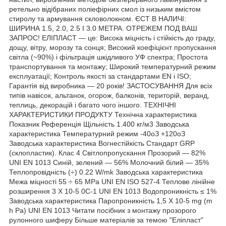
ретельно відібраних поліефірних смол із низьким вмістом
стиролу та армування скловолокном. ЄСТ В НАЛИЧІ:
ШИРИНА 1.5, 2.0, 2.5 І 3.0 МЕТРА. ОТРЕЖЕМ ПОД ВАШ
ЗАПРОС! ЕЛІПЛАСТ — це: Висока міцність і стійкість до граду,
дощу, вітру, морозу та сонця; Високий коефіцієнт пропускання
світла (~90%) і фільтрація шкідливого УФ спектра; Простота
транспортування та монтажу; Широкий температурний режим
експлуатації; Контроль якості за стандартами EN і ISO;
Гарантія від виробника — 20 років! ЗАСТОСУВАННЯ Для всіх
типів навісок, альтанок, огорож, балконів, територій, веранд,
теплиць, декорацій і багато чого іншого. ТЕХНІЧНІ
ХАРАКТЕРИСТИКИ ПРОДУКТУ Технічна характеристика
Показник Референція Щільність 1.400 кг/м3 Заводська
характеристика Температурний режим -40оЗ +120оЗ
Заводська характеристика Вогнестійкість Стандарт GRP
(склопластик). Клас 4 Світлопропускання Прозорий — 82%
UNI EN 1013 Синій, зелений — 56% Молочний білий — 35%
Теплопровідність (÷) 0.22 W/mk Заводська характеристика
Межа міцності 55 ÷ 65 MPa UNI EN ISO 527-4 Теплове лінійне
розширення 3 X 10-5 0C-1 UNI EN 1013 Водопроникність ≤ 1%
Заводська характеристика Паропроникність 1,5 X 10-5 mg (m
h Pa) UNI EN 1013 Читати посібник з монтажу прозорого
рулонного шиферу Більше матеріалів за темою "Еліпласт"