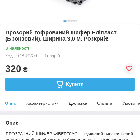
Прозорий гофрований шифер Еліпласт
(Бронзовий). Ширина 3,0 м. Розкрий!
В наявності
Код: FGBRC3.0
Роздріб
320
₴
Купити
Опис
Характеристики
Доставка
Оплата
Умови п
Опис
ПРОЗРАЧНИЙ ШИФЕР ФІБЕРГЛАС — сучасний високоякісний
настил, вироблений методом безперервного ламінування з