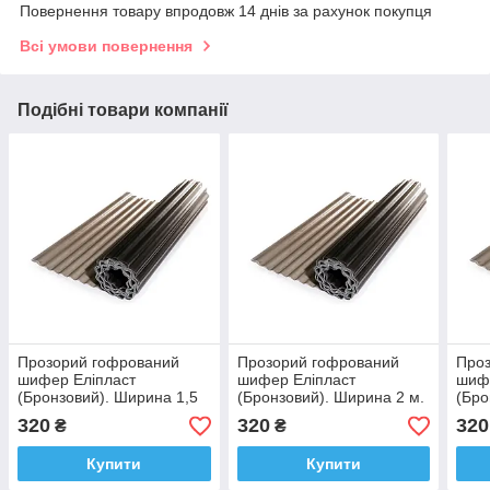
Повернення товару впродовж 14 днів за рахунок покупця
Всі умови повернення
Подібні товари компанії
Прозорий гофрований
Прозорий гофрований
Про
шифер Еліпласт
шифер Еліпласт
шиф
(Бронзовий). Ширина 1,5
(Бронзовий). Ширина 2 м.
(Бро
м. Розкрий!
Розкрий!
м. Р
320
320
320
₴
₴
Купити
Купити