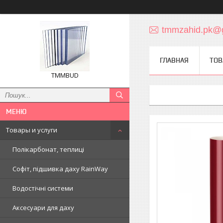
tmmzahid.pk@
ГЛАВНАЯ
ТОВ
TMMBUD
Товары и услуги
Полікарбонат, теплиці
Софіт, підшивка даху RainWay
Водостічні системи
Аксесуари для даху