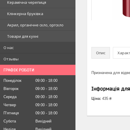
Керамічна черепиця
Клінкерна бруківка
Акрил, органічне скло, оргскло
Товари для кухні
О нас
Опис
Харак
Отзывы
ГРАФІК РОБОТИ
Призначена для відве
Понеділок
09:00
18:00
Інформація дл
Вівторок
09:00
18:00
Середа
09:00
18:00
Ціна:
435 ₴
Четвер
09:00
18:00
Пʼятниця
09:00
18:00
Субота
Вихідний
Неділя
Вихідний