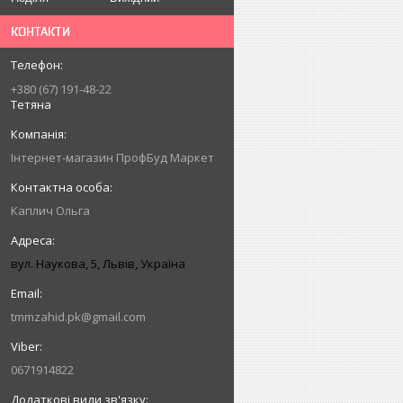
КОНТАКТИ
+380 (67) 191-48-22
Тетяна
Інтернет-магазин ПрофБуд Маркет
Каплич Ольга
вул. Наукова, 5, Львів, Україна
tmmzahid.pk@gmail.com
0671914822