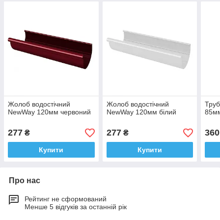
Жолоб водостічний
Жолоб водостічний
Труб
NewWay 120мм червоний
NewWay 120мм білий
85м
277
277
360
₴
₴
Купити
Купити
Про нас
Рейтинг не сформований
Менше 5 відгуків за останній рік