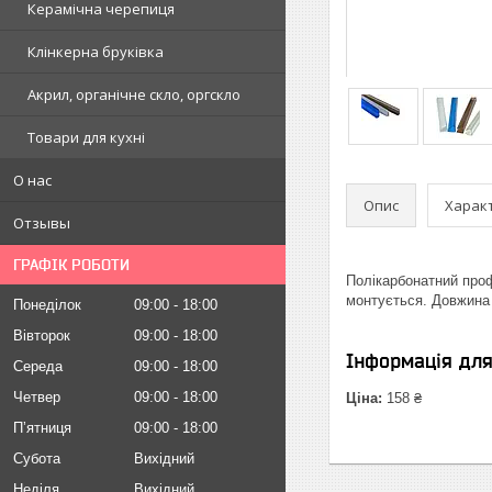
Керамічна черепиця
Клінкерна бруківка
Акрил, органічне скло, оргскло
Товари для кухні
О нас
Опис
Харак
Отзывы
ГРАФІК РОБОТИ
Полікарбонатний проф
монтується. Довжина 
Понеділок
09:00
18:00
Вівторок
09:00
18:00
Інформація дл
Середа
09:00
18:00
Четвер
09:00
18:00
Ціна:
158 ₴
Пʼятниця
09:00
18:00
Субота
Вихідний
Неділя
Вихідний