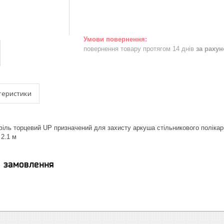
повернення товару протягом 14 днів
за раху
теристики
іль торцевий UP призначений для захисту аркуша стільникового полікарб
2.1 м
я замовлення