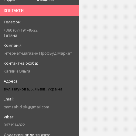
КОНТАКТИ
+380 (67) 191-48-22
Тетяна
Інтернет-магазин ПрофБуд Маркет
Каплич Ольга
вул. Наукова, 5, Львів, Україна
tmmzahid.pk@gmail.com
0671914822