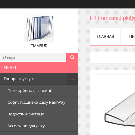
tmmzahid.pk@
ГЛАВНАЯ
ТОВ
TMMBUD
Товары и услуги
Полікарбонат, теплиці
Софіт, підшивка даху RainWay
Водостічні системи
Аксесуари для даху