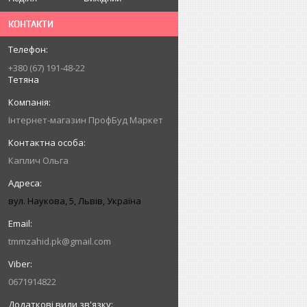
КОНТАКТИ
+380 (67) 191-48-22
Тетяна
Інтернет-магазин ПрофБуд Маркет
Каплич Ольга
вул. Наукова, 5, Львів, Україна
tmmzahid.pk@gmail.com
0671914822